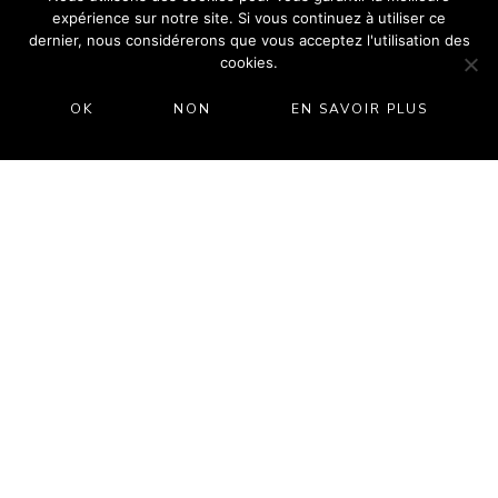
expérience sur notre site. Si vous continuez à utiliser ce
dernier, nous considérerons que vous acceptez l'utilisation des
cookies.
OK
NON
EN SAVOIR PLUS
Une salle de cocktail
Située juste à côté de la chapelle, notre
salle
est idéale pour accueillir votre vin
de cocktail
d’honneur dans une ambiance conviviale et