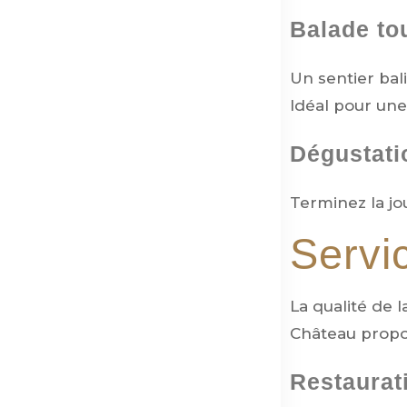
Balade to
Un sentier bal
Idéal pour une
Dégustati
Terminez la jo
Servi
La qualité de 
Château propos
Restaurat