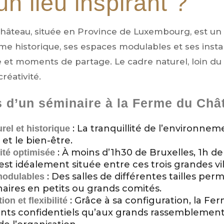
n lieu inspirant ?
âteau, située en Province de Luxembourg, est un s
e historique, ses espaces modulables et ses inst
e et moments de partage. Le cadre naturel, loin du s
créativité.
 d’un séminaire à la Ferme du Châ
: La tranquillité de l’environne
rel et historique
 et le bien-être.
: À moins d’1h30 de Bruxelles, 1h d
ité optimisée
st idéalement située entre ces trois grandes vill
: Des salles de différentes tailles per
modulables
aires en petits ou grands comités.
: Grâce à sa configuration, la F
ion et flexibilité
ts confidentiels qu’aux grands rassemblemen