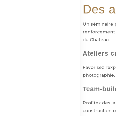
Des a
Un séminaire p
renforcement d
du Château.
Ateliers c
Favorisez l’ex
photographie.
Team-build
Profitez des j
construction ou