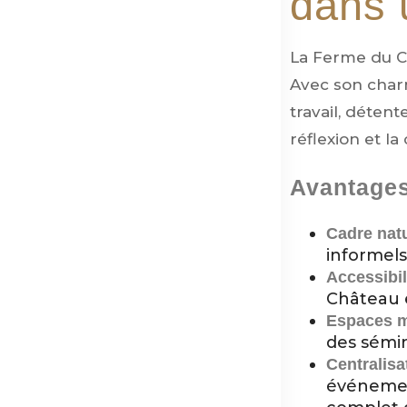
dans u
La Ferme du Ch
Avec son charm
travail, détent
réflexion et la 
Avantages
Cadre natu
informels
Accessibil
Château e
Espaces 
des sémin
Centralisat
événemen