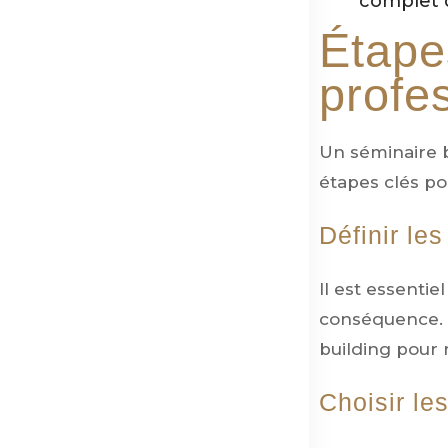
complet d
Étape
profe
Un séminaire bi
étapes clés po
Définir le
Il est essentie
conséquence. S
building pour 
Choisir le