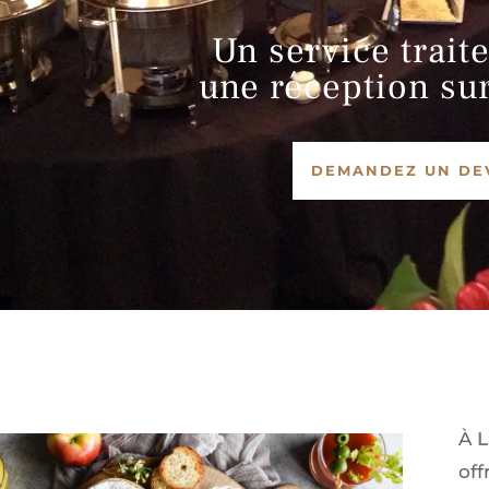
Un service trait
une réception su
DEMANDEZ UN DE
À
L
off