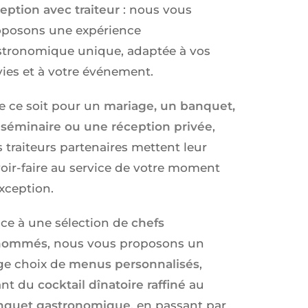
eption avec traiteur
: nous vous
oposons une expérience
stronomique unique, adaptée à vos
ies et à votre événement.
e ce soit pour un
mariage, un banquet,
 séminaire ou une réception privée
,
 traiteurs partenaires mettent leur
oir-faire au service de votre moment
xception.
ce à une sélection de
chefs
nommés
, nous vous proposons un
ge choix de
menus personnalisés
,
ant du
cocktail dînatoire raffiné
au
nquet gastronomique
, en passant par