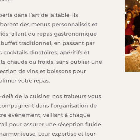
erts dans l’art de la table, ils
aborent des menus
personnalisés et
riés
, allant du
repas gastronomique
 buffet traditionnel
, en passant par
s
cocktails dînatoires, apéritifs et
ats chauds ou froids
, sans oublier une
lection de
vins et boissons
pour
blimer votre repas.
-delà de la cuisine, nos traiteurs vous
compagnent dans l’
organisation de
tre événement
, veillant à chaque
tail pour assurer une réception fluide
 harmonieuse. Leur expertise et leur