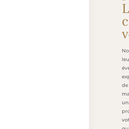
L
c
v
N
leu
év
ex
de
ma
un
pr
vo
qua