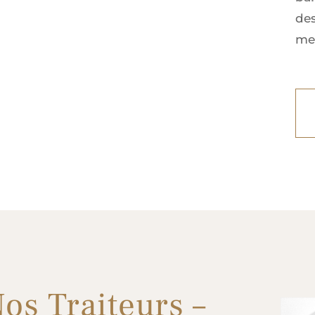
de
me
os Traiteurs –