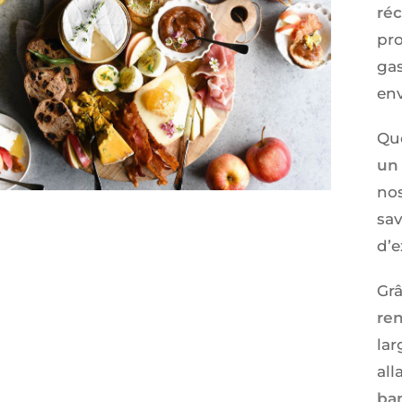
réc
pr
ga
env
Qu
un
nos
sav
d’e
Grâ
re
lar
all
ba