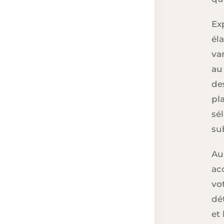
Exp
él
va
au
de
pl
sé
su
Au
ac
vo
dé
et