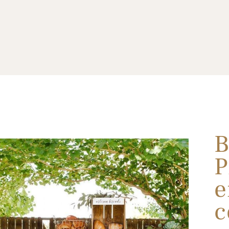
B
P
e
c