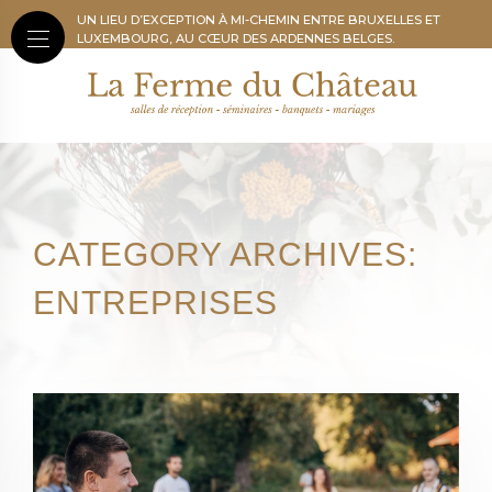
UN LIEU D’EXCEPTION À MI-CHEMIN ENTRE BRUXELLES ET
LUXEMBOURG, AU CŒUR DES ARDENNES BELGES.
CATEGORY ARCHIVES:
ENTREPRISES